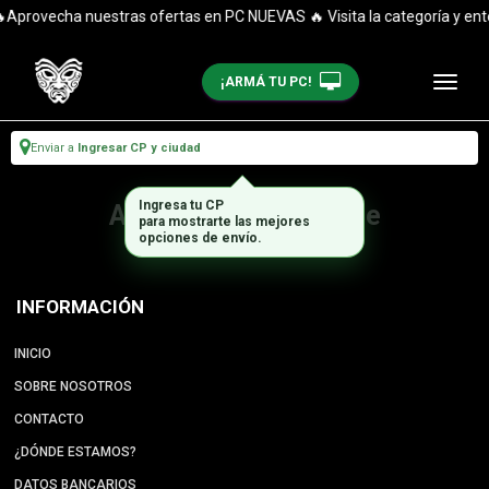
Aprovecha nuestras ofertas en PC NUEVAS 🔥 Visita la categoría y ent
¡ARMÁ TU PC!
Enviar a
Ingresar CP y ciudad
Ingresa tu CP
Artículo no disponible
para mostrarte las mejores
opciones de envío.
INFORMACIÓN
INICIO
SOBRE NOSOTROS
CONTACTO
¿DÓNDE ESTAMOS?
DATOS BANCARIOS