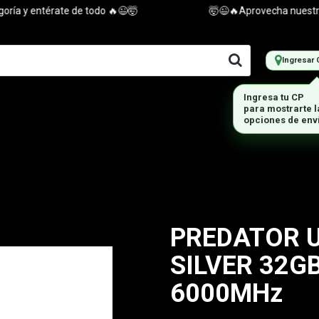
 y entérate de todo 🔥😉🤯
🤯😉🔥Aprovecha nuestras of
Ingresar 
PREDATOR U
SILVER 32GB
6000MHz