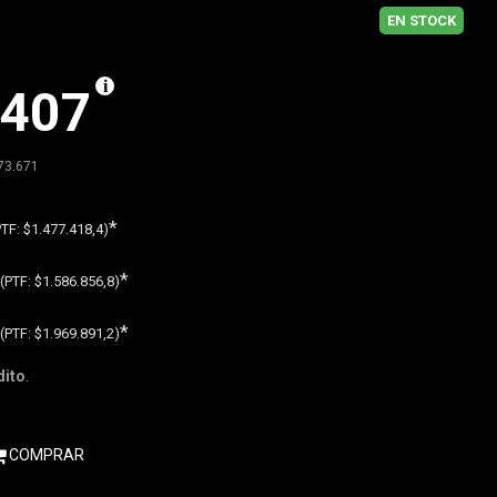
EN STOCK
.407
73.671
*
PTF:
$1.477.418,4)
*
(PTF:
$1.586.856,8)
*
(PTF:
$1.969.891,2)
dito
.
COMPRAR