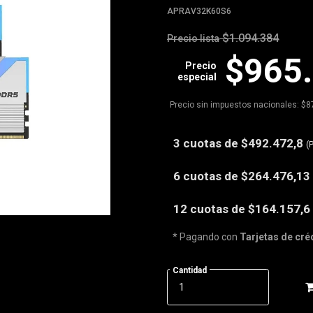
APRAV32K60S6
$1.094.384
Precio lista
$965
Precio
especial
Precio sin impuestos nacionales: $8
3 cuotas de
$492.472,8
(
6 cuotas de
$264.476,13
12 cuotas de
$164.157,6
* Pagando con
Tarjetas de cré
Cantidad