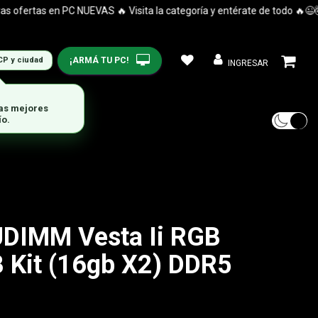
ertas en PC NUEVAS 🔥 Visita la categoría y entérate de todo 🔥😉🤯
¡ARMÁ TU PC!
CP y ciudad
INGRESAR
DIMM Vesta Ii RGB
 Kit (16gb X2) DDR5