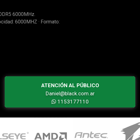
 DDR5 6000MHz.
locidad: 6000MHZ · Formato:
ATENCIÓN AL PÚBLICO
Daniel@black.com.ar
1153177110