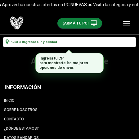
Aprovecha nuestras ofertas en PC NUEVAS 🔥 Visita la categoría y ent
¡ARMÁ TU PC!
Enviar a
Ingresar CP y ciudad
Ingresa tu CP
Artículo no disponible
para mostrarte las mejores
opciones de envío.
INFORMACIÓN
INICIO
SOBRE NOSOTROS
CONTACTO
¿DÓNDE ESTAMOS?
DATOS BANCARIOS