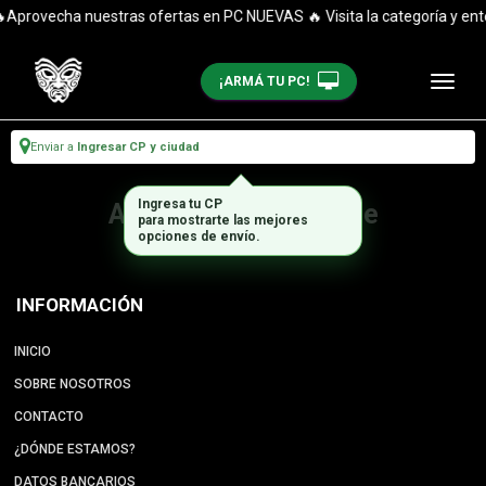
Aprovecha nuestras ofertas en PC NUEVAS 🔥 Visita la categoría y ent
¡ARMÁ TU PC!
Enviar a
Ingresar CP y ciudad
Ingresa tu CP
Artículo no disponible
para mostrarte las mejores
opciones de envío.
INFORMACIÓN
INICIO
SOBRE NOSOTROS
CONTACTO
¿DÓNDE ESTAMOS?
DATOS BANCARIOS