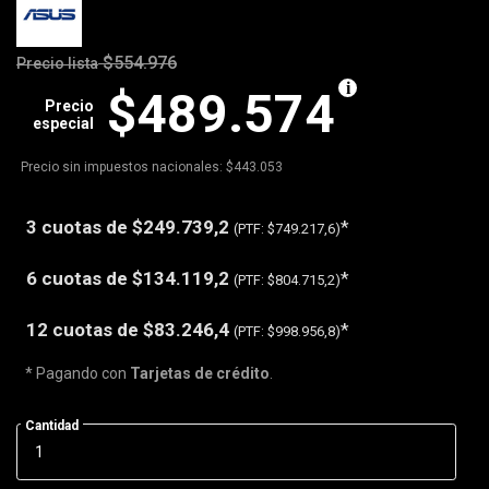
$554.976
Precio lista
$489.574
Precio
especial
Precio sin impuestos nacionales: $443.053
3 cuotas de
$249.739,2
*
(PTF:
$749.217,6)
6 cuotas de
$134.119,2
*
(PTF:
$804.715,2)
12 cuotas de
$83.246,4
*
(PTF:
$998.956,8)
* Pagando con
Tarjetas de crédito
.
Cantidad