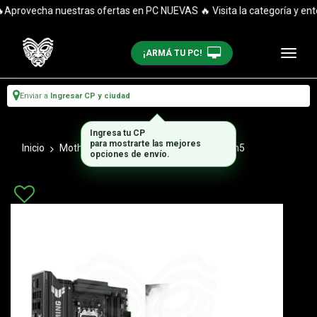
Aprovecha nuestras ofertas en PC NUEVAS 🔥 Visita la categoría y enté
¡ARMÁ TU PC!
Enviar a
Ingresar CP y ciudad
Ingresa tu CP
para mostrarte las mejores
Inicio
Motherboards
Motherboard Amd Am5
opciones de envío.