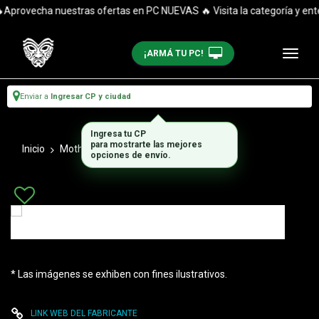
Aprovecha nuestras ofertas en PC NUEVAS 🔥 Visita la categoría y enté
¡ARMÁ TU PC!
Enviar a
Ingresar CP y ciudad
Ingresa tu CP
para mostrarte las mejores
Inicio
Motherboards
Motherboard Amd
opciones de envío.
* Las imágenes se exhiben con fines ilustrativos.
LINK WEB DEL FABRICANTE