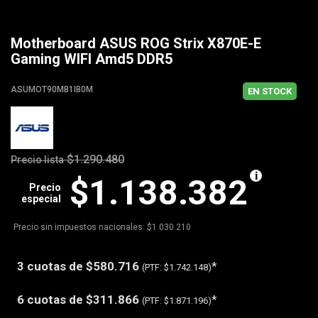
Motherboard ASUS ROG Strix X870E-E
Gaming WIFI Amd5 DDR5
ASUMOT90MB1IB0M
EN STOCK
$1.290.480
Precio lista
$1.138.382
Precio
especial
Precio sin impuestos nacionales: $1.030.210
3 cuotas de
$580.716
*
(PTF:
$1.742.148)
6 cuotas de
$311.866
*
(PTF:
$1.871.196)