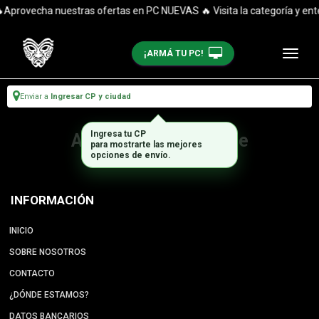
Aprovecha nuestras ofertas en PC NUEVAS 🔥 Visita la categoría y enté
¡ARMÁ TU PC!
Enviar a
Ingresar CP y ciudad
Ingresa tu CP
Artículo no disponible
para mostrarte las mejores
opciones de envío.
INFORMACIÓN
INICIO
SOBRE NOSOTROS
CONTACTO
¿DÓNDE ESTAMOS?
DATOS BANCARIOS