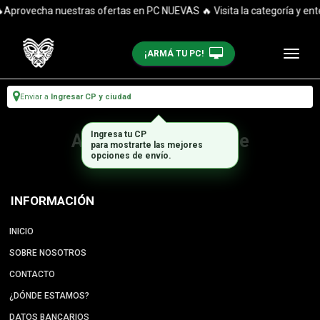
Aprovecha nuestras ofertas en PC NUEVAS 🔥 Visita la categoría y enté
¡ARMÁ TU PC!
Enviar a
Ingresar CP y ciudad
Ingresa tu CP
Artículo no disponible
para mostrarte las mejores
opciones de envío.
INFORMACIÓN
INICIO
SOBRE NOSOTROS
CONTACTO
¿DÓNDE ESTAMOS?
DATOS BANCARIOS