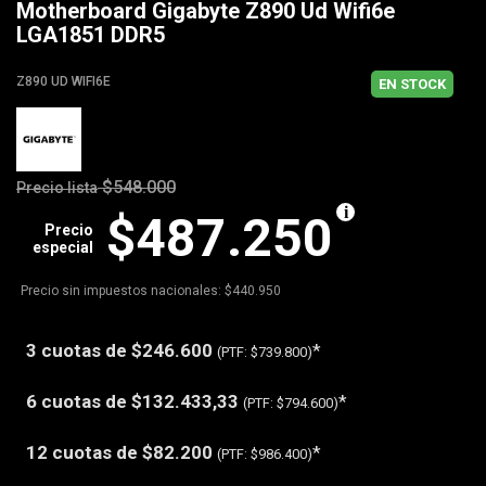
Motherboard Gigabyte Z890 Ud Wifi6e
LGA1851 DDR5
Z890 UD WIFI6E
EN STOCK
$548.000
Precio lista
$487.250
Precio
especial
Precio sin impuestos nacionales: $440.950
3 cuotas de
$246.600
*
(PTF:
$739.800)
6 cuotas de
$132.433,33
*
(PTF:
$794.600)
12 cuotas de
$82.200
*
(PTF:
$986.400)