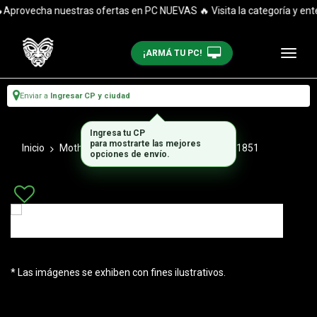
Aprovecha nuestras ofertas en PC NUEVAS 🔥 Visita la categoría y enté
¡ARMÁ TU PC!
Enviar a
Ingresar CP y ciudad
Ingresa tu CP
para mostrarte las mejores
Inicio
Motherboards
Motherboard Intel Lga1851
opciones de envío.
* Las imágenes se exhiben con fines ilustrativos.