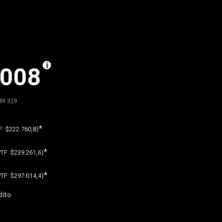
.008
49.329
*
F:
$222.760,8)
*
PTF:
$239.261,6)
*
PTF:
$297.014,4)
dito
.