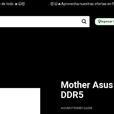
todo 🔥😉🤯
🤯😉🔥Aprovecha nuestras ofertas en PC NUE
Ingresar 
Mother Asus
DDR5
ASUMOT90MB1GA0M