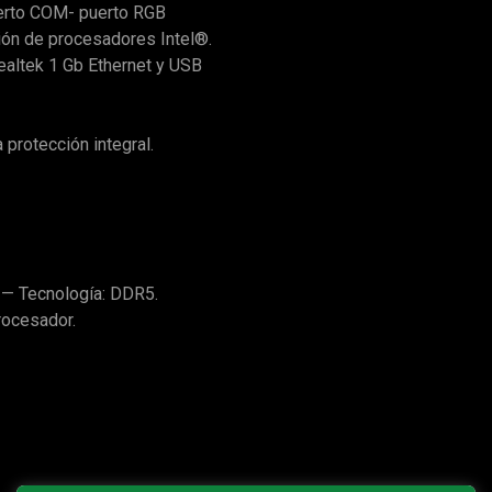
erto COM- puerto RGB
ión de procesadores Intel®.
ealtek 1 Gb Ethernet y USB
 protección integral.
— Tecnología: DDR5.
rocesador.