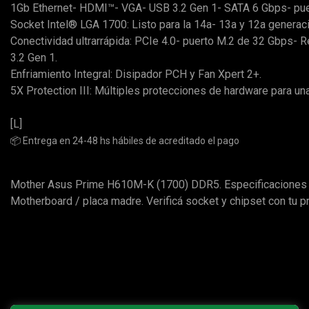
1Gb Ethernet- HDMI™- VGA- USB 3.2 Gen 1- SATA 6 Gbps- pu
Socket Intel® LGA 1700: Listo para la 14a- 13a y 12a generac
Conectividad ultrarrápida: PCIe 4.0- puerto M.2 de 32 Gbps- R
3.2 Gen 1.
Enfriamiento Integral: Disipador PCH y Fan Xpert 2+.
5X Protection III: Múltiples protecciones de hardware para una
[L]
📦 Entrega en 24-48 hs hábiles de acreditado el pago
Mother Asus Prime H610M-K (1700) DDR5. Especificaciones 
Motherboard / placa madre. Verificá socket y chipset con tu p