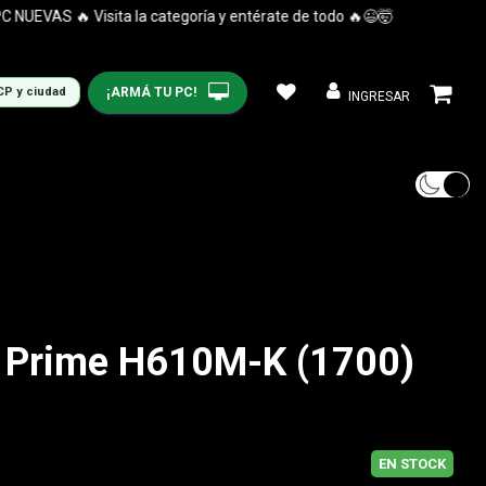
VAS 🔥 Visita la categoría y entérate de todo 🔥😉🤯
🤯
¡ARMÁ TU PC!
CP y ciudad
INGRESAR
 Prime H610M-K (1700)
EN STOCK