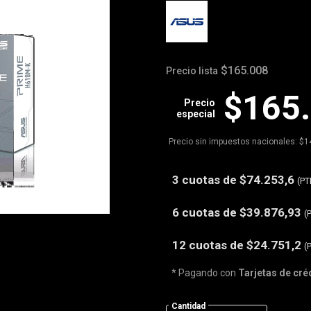
$165.008
Precio lista
$165
Precio
especial
Precio sin impuestos nacionales: $1
3 cuotas de
$74.253,6
(PT
6 cuotas de
$39.876,93
(
12 cuotas de
$24.751,2
(
* Pagando con
Tarjetas de cré
Cantidad