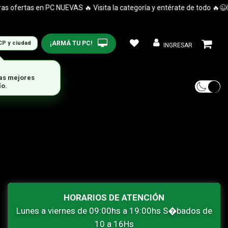
ofertas en PC NUEVAS 🔥 Visita la categoría y entérate de todo 🔥😉
¡ARMÁ TU PC!
CP y ciudad
INGRESAR
las mejores
ío.
HORARIOS DE ATENCIÓN
Lunes a viernes de 09:00hs a 19:00hs S�bados de
10 a 16Hs