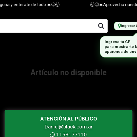
ría y entérate de todo 🔥😉🤯
🤯😉🔥Aprovecha nuestras 
Ingresar 
Ingresa tu CP
para mostrarte 
opciones de env
Artículo no disponible
ATENCIÓN AL PÚBLICO
Daniel@black.com.ar
1153177110