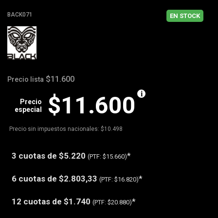
BACK071
EN STOCK
$11.600
Precio lista
$11.600
Precio
especial
Precio sin impuestos nacionales: $10.498
3 cuotas de
$5.220
*
(PTF:
$15.660)
6 cuotas de
$2.803,33
*
(PTF:
$16.820)
12 cuotas de
$1.740
*
(PTF:
$20.880)