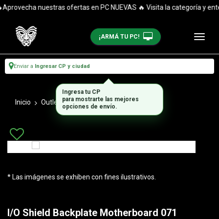
Aprovecha nuestras ofertas en PC NUEVAS 🔥 Visita la categoría y enté
¡ARMÁ TU PC!
Enviar a
Ingresar CP y ciudad
Ingresa tu CP
para mostrarte las mejores
Inicio
Outlet
Chapas Mother
opciones de envío.
* Las imágenes se exhiben con fines ilustrativos.
I/O Shield Backplate Motherboard 071