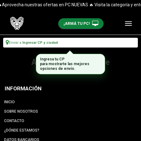
Aprovecha nuestras ofertas en PC NUEVAS 🔥 Visita la categoría y ent
¡ARMÁ TU PC!
Enviar a
Ingresar CP y ciudad
Ingresa tu CP
Artículo no disponible
para mostrarte las mejores
opciones de envío.
INFORMACIÓN
INICIO
SOBRE NOSOTROS
CONTACTO
¿DÓNDE ESTAMOS?
DATOS BANCARIOS