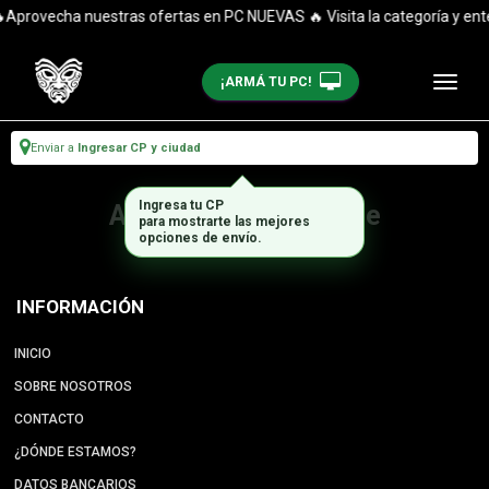
Aprovecha nuestras ofertas en PC NUEVAS 🔥 Visita la categoría y enté
¡ARMÁ TU PC!
Enviar a
Ingresar CP y ciudad
Ingresa tu CP
Artículo no disponible
para mostrarte las mejores
opciones de envío.
INFORMACIÓN
INICIO
SOBRE NOSOTROS
CONTACTO
¿DÓNDE ESTAMOS?
DATOS BANCARIOS