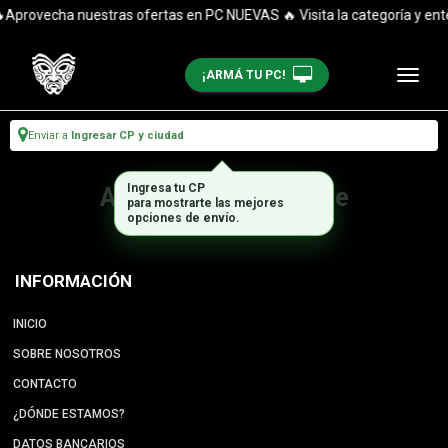
Aprovecha nuestras ofertas en PC NUEVAS 🔥 Visita la categoría y enté
¡ARMÁ TU PC!
Enviar a
Ingresar CP y ciudad
Ingresa tu CP
Artículo no disponible
para mostrarte las mejores
opciones de envío.
INFORMACIÓN
INICIO
SOBRE NOSOTROS
CONTACTO
¿DÓNDE ESTAMOS?
DATOS BANCARIOS