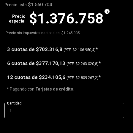
$1.560.704
Precio lista
$1.376.758
Precio
especial
Precio sin impuestos nacionales: $1.245.935
3 cuotas de
$702.316,8
*
(PTF:
$2.106.950,4)
6 cuotas de
$377.170,13
*
(PTF:
$2.263.020,8)
12 cuotas de
$234.105,6
*
(PTF:
$2.809.267,2)
* Pagando con
Tarjetas de crédito
.
Cantidad