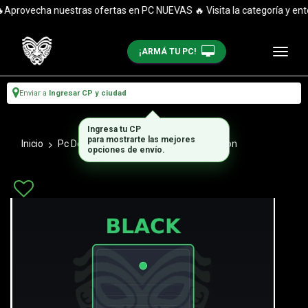
Aprovecha nuestras ofertas en PC NUEVAS 🔥 Visita la categoría y enté
¡ARMÁ TU PC!
Enviar a
Ingresar CP y ciudad
Ingresa tu CP
para mostrarte las mejores
Inicio
Pc De Escritorio
Combos Actualizacion
opciones de envío.