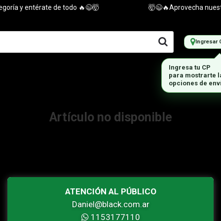
oría y entérate de todo 🔥😉🤯
🤯😉🔥Aprovecha nuestras
Ingresar 
Ingresa tu CP
para mostrarte 
opciones de env
Artículo no disponible
ATENCIÓN AL PÚBLICO
Daniel@black.com.ar
1153177110