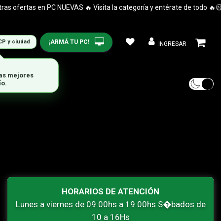
 ofertas en PC NUEVAS 🔥 Visita la categoría y entérate de todo 🔥😉
¡ARMÁ TU PC!
CP y ciudad
INGRESAR
las mejores
ío.
HORARIOS DE ATENCIÓN
Lunes a viernes de 09:00hs a 19:00hs S�bados de
10 a 16Hs