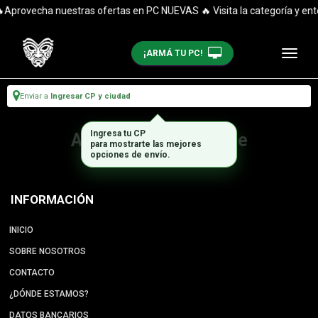
Aprovecha nuestras ofertas en PC NUEVAS 🔥 Visita la categoría y ent
¡ARMÁ TU PC!
Enviar a
Ingresar CP y ciudad
Ingresa tu CP
Artículo no disponible
para mostrarte las mejores
opciones de envío.
INFORMACIÓN
INICIO
SOBRE NOSOTROS
CONTACTO
¿DÓNDE ESTAMOS?
DATOS BANCARIOS