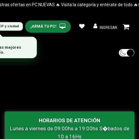
s ofertas en PC NUEVAS 🔥 Visita la categoría y entérate de todo 🔥😉
¡ARMÁ TU PC!
CP y ciudad
INGRESAR
las mejores
ío.
HORARIOS DE ATENCIÓN
Lunes a viernes de 09:00hs a 19:00hs S�bados de
10 a 16Hs