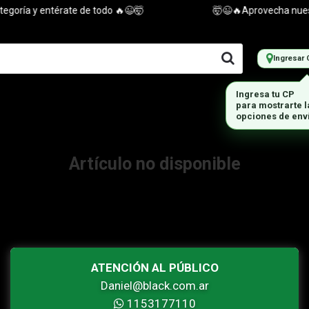
goría y entérate de todo 🔥😉🤯
🤯😉🔥Aprovecha nuestra
Ingresar 
Ingresa tu CP
para mostrarte 
opciones de env
Artículo no disponible
ATENCIÓN AL PÚBLICO
Daniel@black.com.ar
1153177110