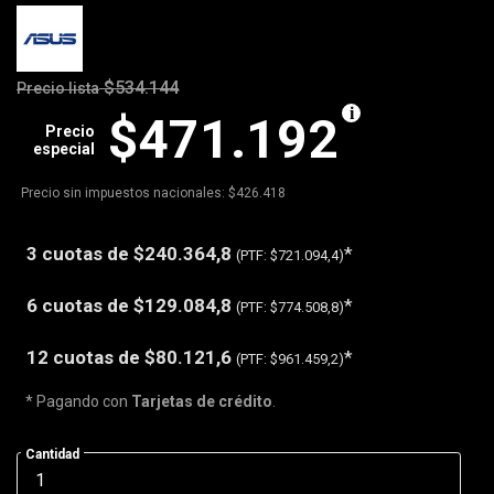
$534.144
Precio lista
$471.192
Precio
especial
Precio sin impuestos nacionales: $426.418
3 cuotas de
$240.364,8
*
(PTF:
$721.094,4)
6 cuotas de
$129.084,8
*
(PTF:
$774.508,8)
12 cuotas de
$80.121,6
*
(PTF:
$961.459,2)
* Pagando con
Tarjetas de crédito
.
Cantidad