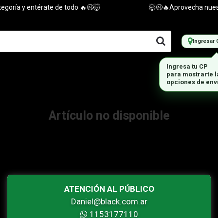
oría y entérate de todo 🔥😉🤯
🤯😉🔥Aprovecha nuestra
Ingresar 
Ingresa tu CP
para mostrarte 
opciones de env
Artículo no disponible
ATENCIÓN AL PÚBLICO
Daniel@black.com.ar
1153177110