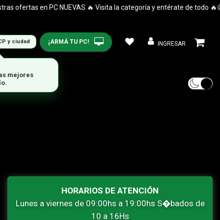
s ofertas en PC NUEVAS 🔥 Visita la categoría y entérate de todo 🔥😉
¡ARMÁ TU PC!
CP y ciudad
INGRESAR
las mejores
ío.
HORARIOS DE ATENCIÓN
Lunes a viernes de 09:00hs a 19:00hs S�bados de
10 a 16Hs