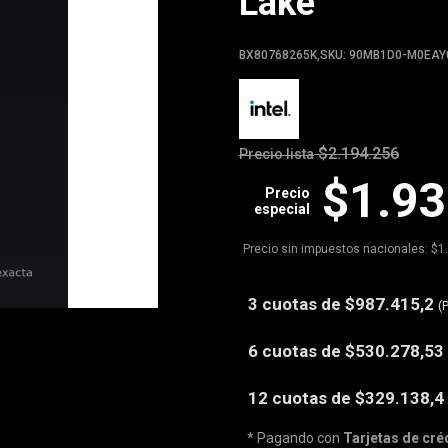
Lake
BX80768265K,SKU: 90MB1D0-M0EAY
$2.194.256
Precio lista
$1.93
Precio
especial
Precio sin impuestos nacionales: $1
3 cuotas de
$987.415,2
(
6 cuotas de
$530.278,53
12 cuotas de
$329.138,4
* Pagando con
Tarjetas de cré