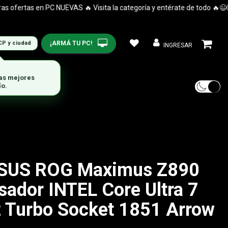
ertas en PC NUEVAS 🔥 Visita la categoría y entérate de todo 🔥😉🤯
¡ARMÁ TU PC!
CP y ciudad
INGRESAR
ASUS ROG Maximus Z890
sador INTEL Core Ultra 7
 Turbo Socket 1851 Arrow