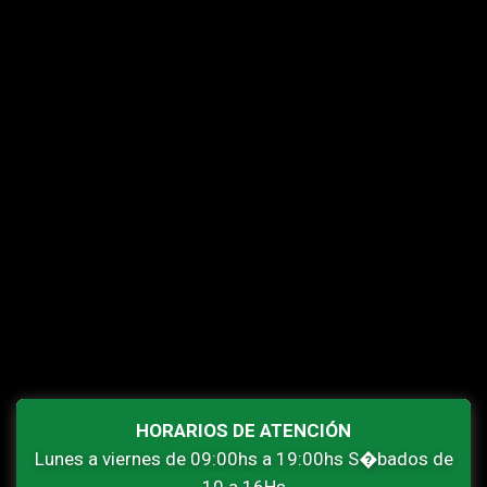
HORARIOS DE ATENCIÓN
Lunes a viernes de 09:00hs a 19:00hs S�bados de
10 a 16Hs