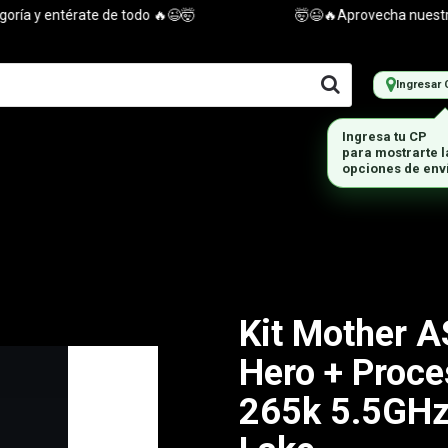
a y entérate de todo 🔥😉🤯
🤯😉🔥Aprovecha nuestras of
Ingresar 
Kit Mother 
Hero + Proce
265k 5.5GHz