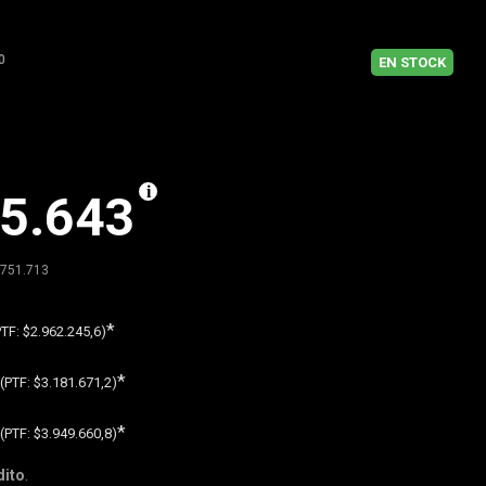
0
EN STOCK
5.643
.751.713
*
PTF:
$2.962.245,6)
*
(PTF:
$3.181.671,2)
*
(PTF:
$3.949.660,8)
dito
.