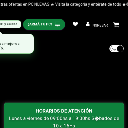
s ofertas en PC NUEVAS 🔥 Visita la categoría y entérate de todo 🔥😉
¡ARMÁ TU PC!
CP y ciudad
INGRESAR
las mejores
ío.
HORARIOS DE ATENCIÓN
Lunes a viernes de 09:00hs a 19:00hs S�bados de
10 a 16Hs