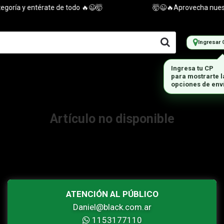
oría y entérate de todo 🔥😉🤯
🤯😉🔥Aprovecha nuestra
Ingresar 
Ingresa tu CP
para mostrarte 
opciones de env
Artículo no disponible
ATENCIÓN AL PÚBLICO
Daniel@black.com.ar
1153177110