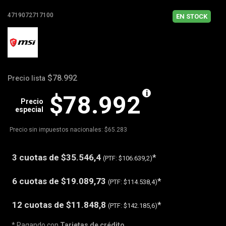
4719072717100
EN STOCK
$78.992
Precio lista
$78.992
Precio
especial
Precio sin impuestos nacionales: $65.283
3 cuotas de
$35.546,4
*
(PTF:
$106.639,2)
6 cuotas de
$19.089,73
*
(PTF:
$114.538,4)
12 cuotas de
$11.848,8
*
(PTF:
$142.185,6)
* Pagando con
Tarjetas de crédito
.