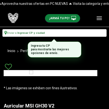
Aprovecha nuestras ofertas en PC NUEVAS 🔥 Visita la categoría y enté
¡ARMÁ TU PC!
Enviar a
Ingresar CP y ciudad
Ingresa tu CP
para mostrarte las mejores
Inicio
Perifericos
Auriculares
opciones de envío.
* Las imágenes se exhiben con fines ilustrativos.
Auricular MSI GH30 V2