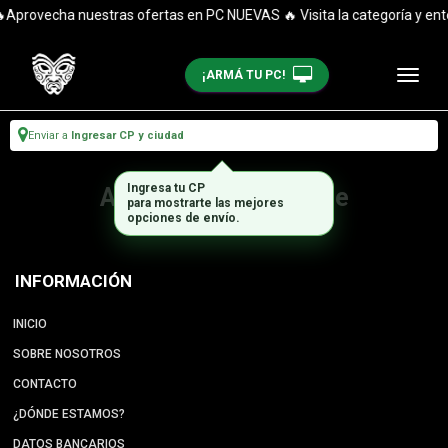
Aprovecha nuestras ofertas en PC NUEVAS 🔥 Visita la categoría y ent
¡ARMÁ TU PC!
Enviar a
Ingresar CP y ciudad
Ingresa tu CP
Artículo no disponible
para mostrarte las mejores
opciones de envío.
INFORMACIÓN
INICIO
SOBRE NOSOTROS
CONTACTO
¿DÓNDE ESTAMOS?
DATOS BANCARIOS