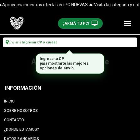
Aprovecha nuestras ofertas en PC NUEVAS 🔥 Visita la categoría y ent
¡ARMÁ TU PC!
Enviar a
Ingresar CP y ciudad
Ingresa tu CP
Artículo no disponible
para mostrarte las mejores
opciones de envío.
INFORMACIÓN
INICIO
SOBRE NOSOTROS
CONTACTO
¿DÓNDE ESTAMOS?
DATOS BANCARIOS