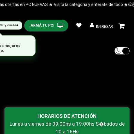
ofertas en PC NUEVAS 🔥 Visita la categoría y entérate de todo 🔥😉🤯
¡ARMÁ TU PC!
CP y ciudad
INGRESAR
las mejores
ío.
HORARIOS DE ATENCIÓN
Lunes a viernes de 09:00hs a 19:00hs S�bados de
10 a 16Hs