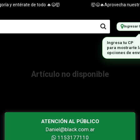
ía y entérate de todo 🔥😉🤯
🤯😉🔥Aprovecha nuestras 
Ingresar 
Ingresa tu CP
para mostrarte 
opciones de env
Artículo no disponible
ATENCIÓN AL PÚBLICO
Daniel@black.com.ar
1153177110