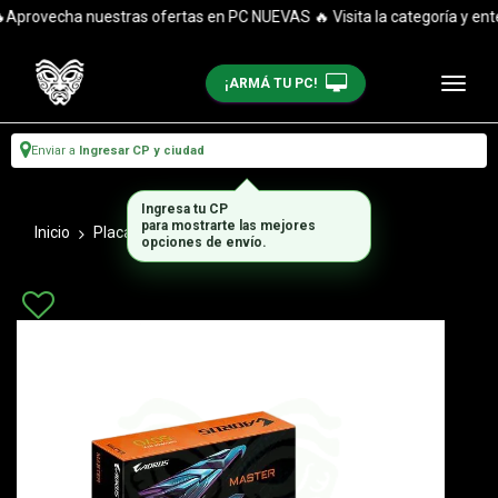
provecha nuestras ofertas en PC NUEVAS 🔥 Visita la categoría y enté
¡ARMÁ TU PC!
Enviar a
Ingresar CP y ciudad
Ingresa tu CP
para mostrarte las mejores
Inicio
Placas De Video
Geforce
opciones de envío.