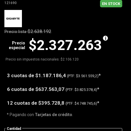
121690
EN STOCK
$2.638.192
Precio lista
$2.327.263
Precio
especial
Precio sin impuestos nacionales: $2.106.120
3 cuotas de
$1.187.186,4
*
(PTF:
$3.561.559,2)
6 cuotas de
$637.563,07
*
(PTF:
$3.825.378,4)
12 cuotas de
$395.728,8
*
(PTF:
$4.748.745,6)
* Pagando con
Tarjetas de crédito
.
Cantidad