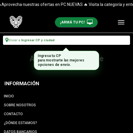
Aprovecha nuestras ofertas en PC NUEVAS 🔥 Visita la categoría y enté
¡ARMÁ TU PC!
Enviar a
Ingresar CP y ciudad
Ingresa tu CP
Artículo no disponible
para mostrarte las mejores
opciones de envío.
INFORMACIÓN
INICIO
SOBRE NOSOTROS
CONTACTO
¿DÓNDE ESTAMOS?
DATOS BANCARIOS