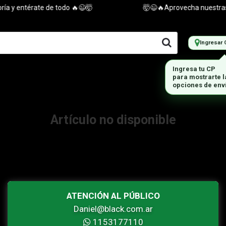
a y entérate de todo 🔥😉🤯
🤯😉🔥Aprovecha nuestras of
Ingresar 
Artículo no disponible
ATENCIÓN AL PÚBLICO
Daniel@black.com.ar
1153177110