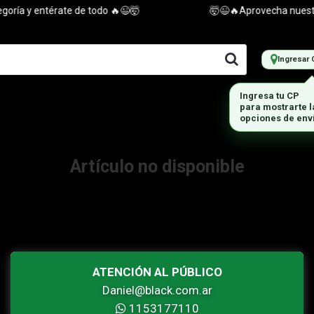
ría y entérate de todo 🔥😉🤯
🤯😉🔥Aprovecha nuestras
Ingresar 
Ingresa tu CP
para mostrarte 
opciones de env
Artículo no disponible
ATENCIÓN AL PÚBLICO
Daniel@black.com.ar
1153177110