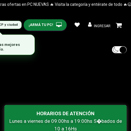
 ofertas en PC NUEVAS 🔥 Visita la categoría y entérate de todo 🔥😉
¡ARMÁ TU PC!
CP y ciudad
INGRESAR
las mejores
ío.
HORARIOS DE ATENCIÓN
Lunes a viernes de 09:00hs a 19:00hs S�bados de
10 a 16Hs