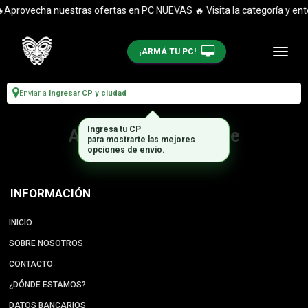
Aprovecha nuestras ofertas en PC NUEVAS 🔥 Visita la categoría y ent
¡ARMÁ TU PC!
Enviar a
Ingresar CP y ciudad
Ingresa tu CP
Artículo no disponible
para mostrarte las mejores
opciones de envío.
INFORMACIÓN
INICIO
SOBRE NOSOTROS
CONTACTO
¿DÓNDE ESTAMOS?
DATOS BANCARIOS