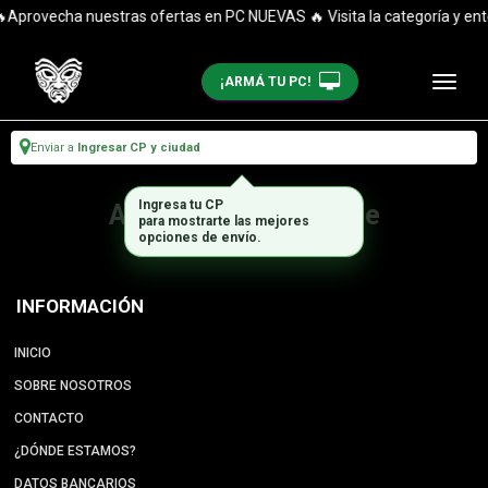
Aprovecha nuestras ofertas en PC NUEVAS 🔥 Visita la categoría y ent
¡ARMÁ TU PC!
Enviar a
Ingresar CP y ciudad
Ingresa tu CP
Artículo no disponible
para mostrarte las mejores
opciones de envío.
INFORMACIÓN
INICIO
SOBRE NOSOTROS
CONTACTO
¿DÓNDE ESTAMOS?
DATOS BANCARIOS