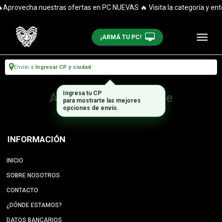
Aprovecha nuestras ofertas en PC NUEVAS 🔥 Visita la categoría y ent
¡ARMÁ TU PC!
Enviar a
Ingresar CP y ciudad
Ingresa tu CP
Artículo no disponible
para mostrarte las mejores
opciones de envío.
INFORMACIÓN
INICIO
SOBRE NOSOTROS
CONTACTO
¿DÓNDE ESTAMOS?
DATOS BANCARIOS