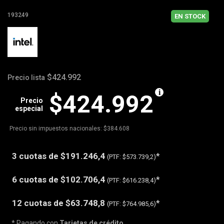
193249
EN STOCK
$424.992
Precio lista
$424.992
Precio
especial
Precio sin impuestos nacionales: $384.608
3 cuotas de
$191.246,4
*
(PTF:
$573.739,2)
6 cuotas de
$102.706,4
*
(PTF:
$616.238,4)
12 cuotas de
$63.748,8
*
(PTF:
$764.985,6)
* Pagando con
Tarjetas de crédito
.