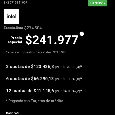
BX8071514100F
EN STOCK
$274.304
Precio lista
$241.977
Precio
especial
Precio sin impuestos nacionales: $218.984
3 cuotas de
$123.436,8
*
(PTF:
$370.310,4)
6 cuotas de
$66.290,13
*
(PTF:
$397.740,8)
12 cuotas de
$41.145,6
*
(PTF:
$493.747,2)
* Pagando con
Tarjetas de crédito
.
Cantidad