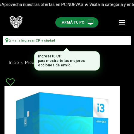
provecha nuestras ofertas en PC NUEVAS 🔥 Visita la categoría y entér
¡ARMÁ TU PC!
Enviar a
Ingresar CP y ciudad
Ingresa tu CP
para mostrarte las mejores
Inicio
Procesadores
Procesadores Intel
opciones de envío.