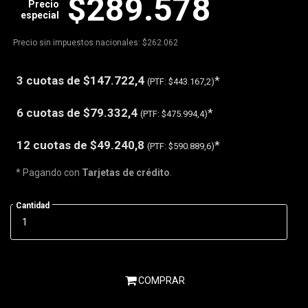
$289.578
Precio
especial
Precio sin impuestos nacionales: $262.062
3 cuotas de
$147.722,4
*
(PTF:
$443.167,2)
6 cuotas de
$79.332,4
*
(PTF:
$475.994,4)
12 cuotas de
$49.240,8
*
(PTF:
$590.889,6)
* Pagando con
Tarjetas de crédito
.
Cantidad
COMPRAR