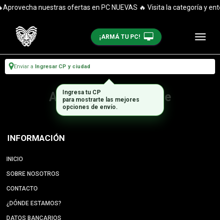
Aprovecha nuestras ofertas en PC NUEVAS 🔥 Visita la categoría y ent
¡ARMÁ TU PC!
Enviar a
Ingresar CP y ciudad
Ingresa tu CP
Artículo no disponible
para mostrarte las mejores
opciones de envío.
INFORMACIÓN
INICIO
SOBRE NOSOTROS
CONTACTO
¿DÓNDE ESTAMOS?
DATOS BANCARIOS