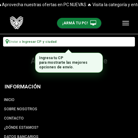
Aprovecha nuestras ofertas en PC NUEVAS 🔥 Visita la categoría y ent
¡ARMÁ TU PC!
Enviar a
Ingresar CP y ciudad
Ingresa tu CP
Artículo no disponible
para mostrarte las mejores
opciones de envío.
INFORMACIÓN
INICIO
SOBRE NOSOTROS
CONTACTO
¿DÓNDE ESTAMOS?
DATOS BANCARIOS