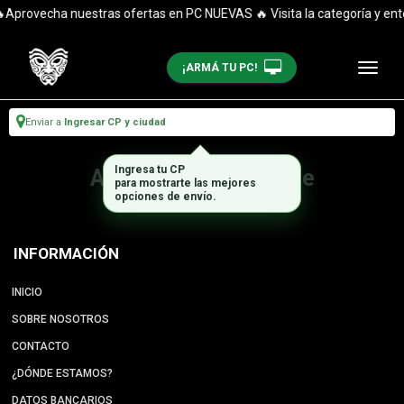
Aprovecha nuestras ofertas en PC NUEVAS 🔥 Visita la categoría y ent
¡ARMÁ TU PC!
Enviar a
Ingresar CP y ciudad
Ingresa tu CP
Artículo no disponible
para mostrarte las mejores
opciones de envío.
INFORMACIÓN
INICIO
SOBRE NOSOTROS
CONTACTO
¿DÓNDE ESTAMOS?
DATOS BANCARIOS