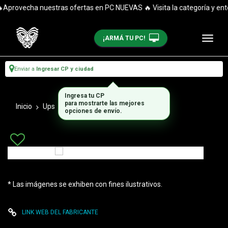
Aprovecha nuestras ofertas en PC NUEVAS 🔥 Visita la categoría y enté
¡ARMÁ TU PC!
Enviar a
Ingresar CP y ciudad
Ingresa tu CP
para mostrarte las mejores
Inicio
Ups
Equipos Ups
opciones de envío.
* Las imágenes se exhiben con fines ilustrativos.
LINK WEB DEL FABRICANTE