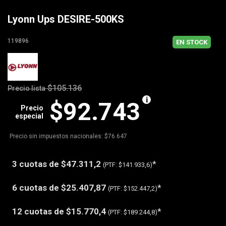
Lyonn Ups DESIRE-500KS
119896
EN STOCK
$105.136
Precio lista
$92.743
Precio
especial
Precio sin impuestos nacionales: $76.647
3 cuotas de
$47.311,2
*
(PTF:
$141.933,6)
6 cuotas de
$25.407,87
*
(PTF:
$152.447,2)
12 cuotas de
$15.770,4
*
(PTF:
$189.244,8)