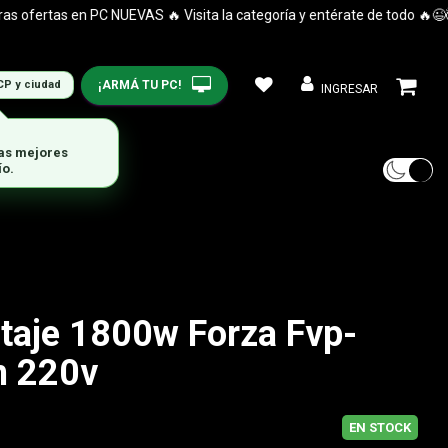
fertas en PC NUEVAS 🔥 Visita la categoría y entérate de todo 🔥😉🤯
¡ARMÁ TU PC!
CP y ciudad
INGRESAR
las mejores
ío.
ltaje 1800w Forza Fvp-
n 220v
EN STOCK