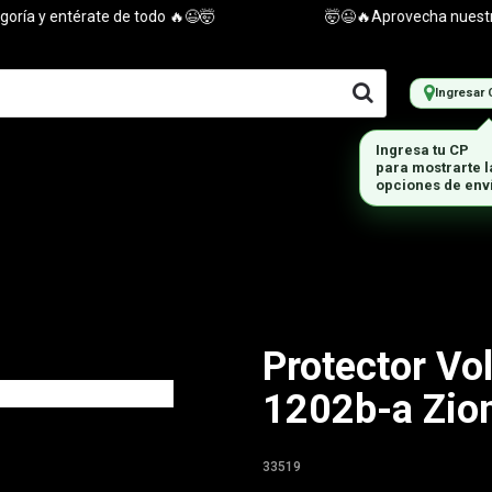
a y entérate de todo 🔥😉🤯
🤯😉🔥Aprovecha nuestras o
Ingresar 
Ingresa tu CP
para mostrarte 
opciones de env
Protector Vo
1202b-a Zio
33519