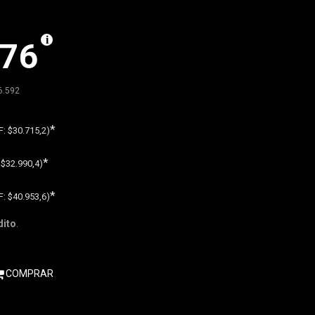
076
6.592
*
F:
$30.715,2)
*
:
$32.990,4)
*
F:
$40.953,6)
dito
.
COMPRAR