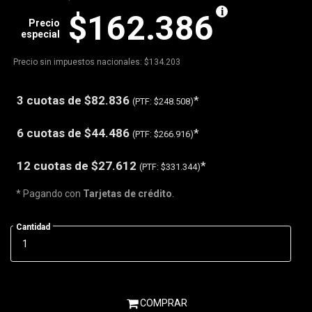
$162.386
Precio
especial
Precio sin impuestos nacionales: $134.203
3 cuotas de
$82.836
*
(PTF:
$248.508)
6 cuotas de
$44.486
*
(PTF:
$266.916)
12 cuotas de
$27.612
*
(PTF:
$331.344)
* Pagando con
Tarjetas de crédito
.
Cantidad
COMPRAR