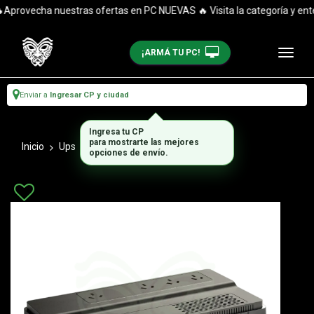
provecha nuestras ofertas en PC NUEVAS 🔥 Visita la categoría y entér
¡ARMÁ TU PC!
Enviar a
Ingresar CP y ciudad
Ingresa tu CP
para mostrarte las mejores
Inicio
Ups
Equipos Ups
opciones de envío.