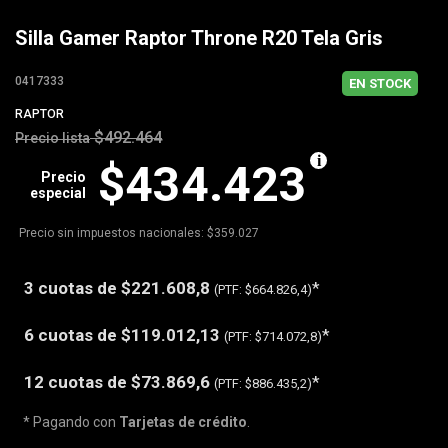
Silla Gamer Raptor Throne R20 Tela Gris
0417333
EN STOCK
RAPTOR
$492.464
Precio lista
$434.423
Precio
especial
Precio sin impuestos nacionales: $359.027
3 cuotas de
$221.608,8
*
(PTF:
$664.826,4)
6 cuotas de
$119.012,13
*
(PTF:
$714.072,8)
12 cuotas de
$73.869,6
*
(PTF:
$886.435,2)
* Pagando con
Tarjetas de crédito
.