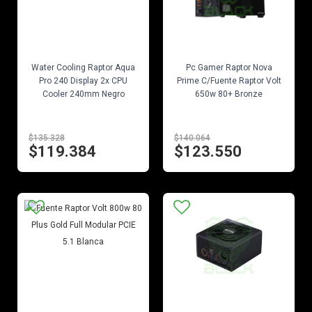
EN STOCK
EN STOCK
Water Cooling Raptor Aqua
Pc Gamer Raptor Nova
Pro 240 Display 2x CPU
Prime C/Fuente Raptor Volt
Cooler 240mm Negro
650w 80+ Bronze
$135.328
$140.064
$119.384
$123.550
EN STOCK
EN STOCK