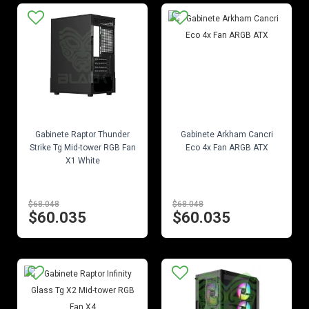
EN STOCK
EN STOCK
Gabinete Raptor Thunder
Gabinete Arkham Cancri
Strike Tg Mid-tower RGB Fan
Eco 4x Fan ARGB ATX
X1 White
$68.048
$68.048
$60.035
$60.035