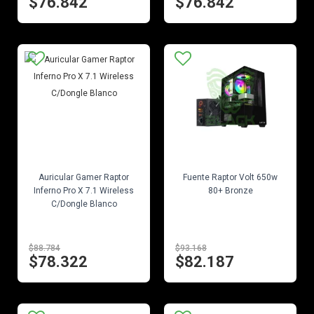
$76.842
$76.842
EN STOCK
EN STOCK
Auricular Gamer Raptor
Fuente Raptor Volt 650w
Inferno Pro X 7.1 Wireless
80+ Bronze
C/Dongle Blanco
$88.784
$93.168
$78.322
$82.187