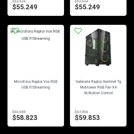
$62.624
$62.624
$55.249
$55.249
EN STOCK
EN STOCK
Microfono Raptor Vox RGB
Gabinete Raptor Sentinel Tg
USB P/Streaming
Mid-tower RGB Fan X4
W/Button Control
$66.688
$67.856
$58.823
$59.853