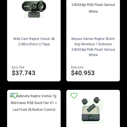
EN STOCK
EN STOCK
Web Cam Raptor Vision 4k
Mouse Gamer Raptor Storm
C/Microfono C/Tapa
Grip Wireless 7 Botones
24000dpi RGB Pixart Sensor
White
$42.784
$46.432
$37.743
$40.953