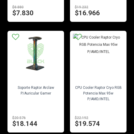
$8.880
$19.232
$7.830
$16.966
EN STOCK
EN STOCK
Soporte Raptor Arclaw
CPU Cooler Raptor Cryo RGB
P/Auricular Gamer
Potencia Max 95w
P/AMD/INTEL
$20.576
$22.192
$18.144
$19.574