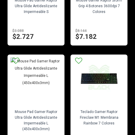
Mouse Pad Gamer Raptor
Mouse Gamer Raptor Storm
Ultra Glide Antideslizante
Grip 4 Botones 3600dpi 7
Impermeable S
Colores
$3.088
$8.144
$2.727
$7.182
EN STOCK
EN STOCK
Mouse Pad Gamer Raptor
Teclado Gamer Raptor
Ultra Glide Antideslizante
Fireclaw M1 Membrana
Impermeable L
Rainbow 7 Colores
(450x400x3mm)