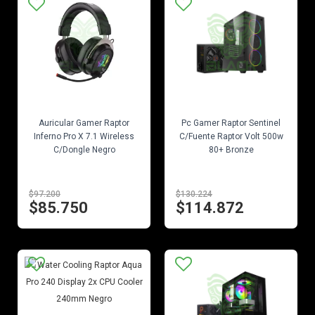
EN STOCK
EN STOCK
Auricular Gamer Raptor
Pc Gamer Raptor Sentinel
Inferno Pro X 7.1 Wireless
C/Fuente Raptor Volt 500w
C/Dongle Negro
80+ Bronze
$97.200
$130.224
$85.750
$114.872