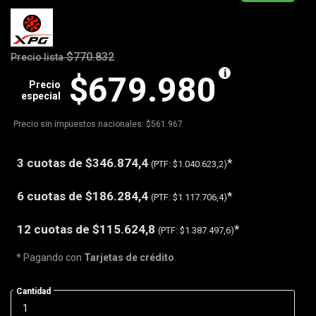
$770.832
Precio lista
$679.980
Precio
especial
Precio sin impuestos nacionales: $561.967
3 cuotas de
$346.874,4
*
(PTF:
$1.040.623,2)
6 cuotas de
$186.284,4
*
(PTF:
$1.117.706,4)
12 cuotas de
$115.624,8
*
(PTF:
$1.387.497,6)
* Pagando con
Tarjetas de crédito
.
Cantidad