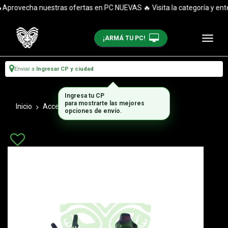
provecha nuestras ofertas en PC NUEVAS 🔥 Visita la categoría y entér
¡ARMÁ TU PC!
Enviar a
Ingresar CP y ciudad
Ingresa tu CP
para mostrarte las mejores
Inicio
Accesorios_1
Sillas Gamer
opciones de envío.