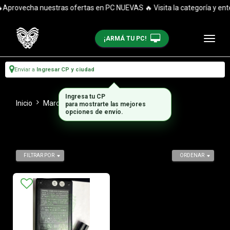
Aprovecha nuestras ofertas en PC NUEVAS 🔥 Visita la categoría y enté
¡ARMÁ TU PC!
Enviar a
Ingresar CP y ciudad
Ingresa tu CP
Inicio
Marca
Compaq Presario
para mostrarte las mejores
opciones de envío.
FILTRAR POR
ORDENAR