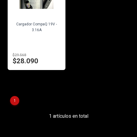
EN STOCK
Cargador CompaQ 19V -
3.16A
$29.568
$28.090
1
1 artículos en total