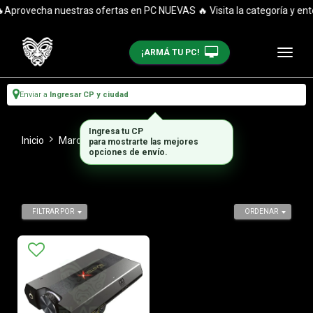
Aprovecha nuestras ofertas en PC NUEVAS 🔥 Visita la categoría y enté
¡ARMÁ TU PC!
Enviar a
Ingresar CP y ciudad
Ingresa tu CP
Inicio
Marca
Sound Blaster
para mostrarte las mejores
opciones de envío.
FILTRAR POR
ORDENAR