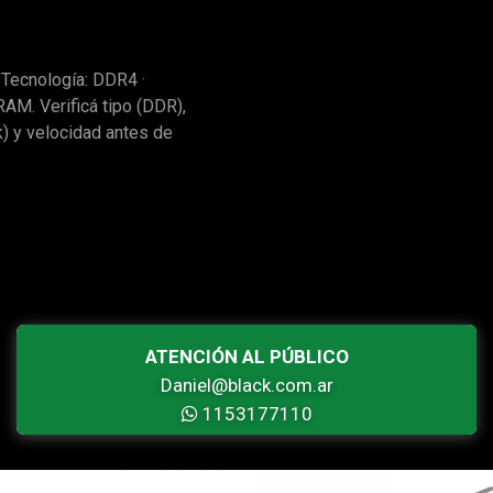
Tecnología: DDR4 ·
M. Verificá tipo (DDR),
) y velocidad antes de
ATENCIÓN AL PÚBLICO
Daniel@black.com.ar
1153177110