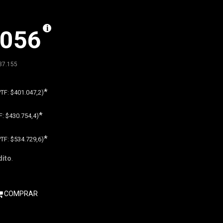
.056
37.155
*
PTF:
$401.047,2)
*
F:
$430.754,4)
*
PTF:
$534.729,6)
dito
.
COMPRAR