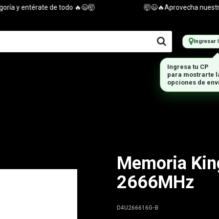
 y entérate de todo 🔥😉🤯
🤯😉🔥Aprovecha nuestras of
Ingresar 
Memoria Kin
2666MHz
D4U266616G-B