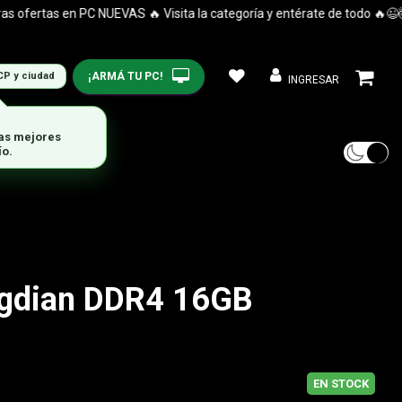
ertas en PC NUEVAS 🔥 Visita la categoría y entérate de todo 🔥😉🤯
¡ARMÁ TU PC!
CP y ciudad
INGRESAR
gdian DDR4 16GB
EN STOCK