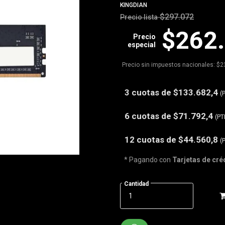
KINGDIAN
$297.072
Precio lista
$262
Precio
especial
Precio sin impuestos nacionales: $2
3 cuotas de
$133.682,4
(
6 cuotas de
$71.792,4
(PT
12 cuotas de
$44.560,8
(
* Pagando con
Tarjetas de cré
Cantidad