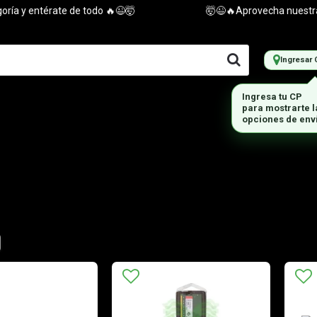
y entérate de todo 🔥😉🤯
🤯😉🔥Aprovecha nuestras ofe
Ingresar 