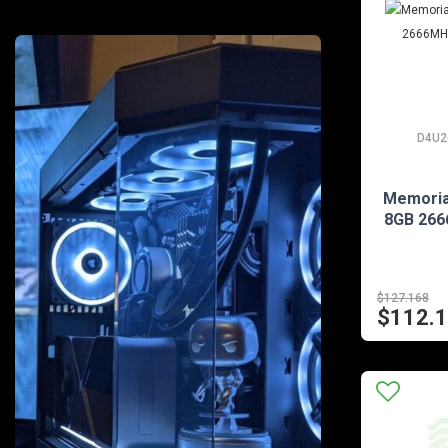
D4U2
Memoria
8GB 266
$127.168
$112.