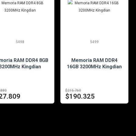
5498
5499
EN STOCK
EN STOCK
moria RAM DDR4 8GB
Memoria RAM DDR4
3200MHz Kingdian
16GB 3200MHz Kingdian
.880
$215.760
27.809
$190.325