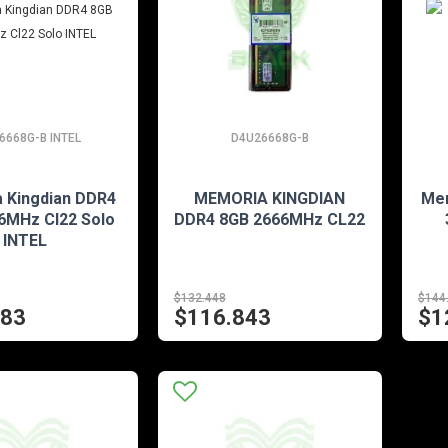
6668G-B INTEL
D4U26668G-B
EN STOCK
EN STOCK
 Kingdian DDR4
MEMORIA KINGDIAN
Me
6MHz Cl22 Solo
DDR4 8GB 2666MHz CL22
INTEL
$132.448
$144
183
$116.843
$1