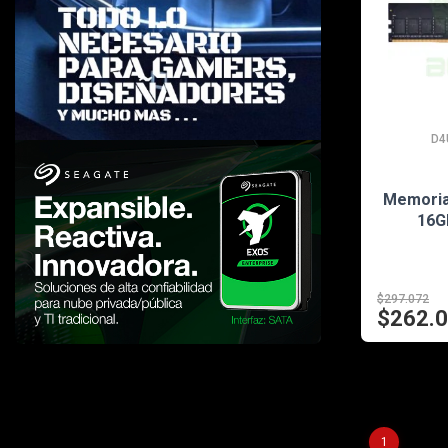
D4
Memoria
16G
$297.072
$262.
1