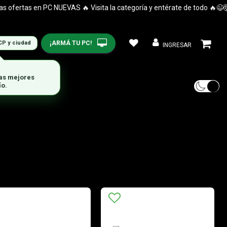
rtas en PC NUEVAS 🔥 Visita la categoría y entérate de todo 🔥😉🤯
¡ARMÁ TU PC!
CP y ciudad
INGRESAR