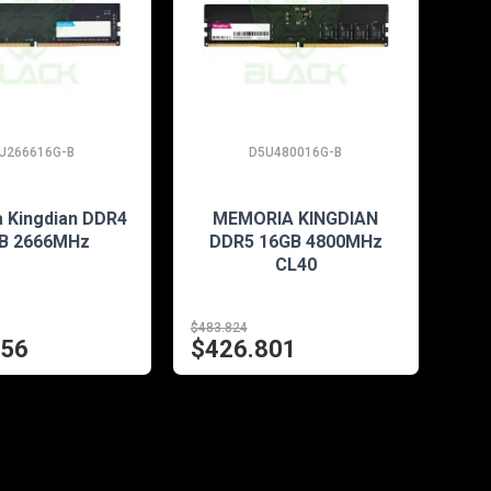
U266616G-B
D5U480016G-B
EN STOCK
EN STOCK
 Kingdian DDR4
MEMORIA KINGDIAN
B 2666MHz
DDR5 16GB 4800MHz
CL40
$483.824
056
$426.801